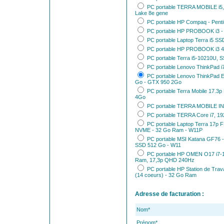
PC portable TERRA MOBILE i5,
Lake 8e gene
PC portable HP Compaq - Pentiu
PC portable HP PROBOOK i3 - 15
PC portable Laptop Terra i5 SS
PC portable HP PROBOOK i3 45
PC portable Terra i5-10210U, S
PC portable Lenovo ThinkPad i7 
PC portable Lenovo ThinkPad E5
Go - GTX 950 2Go
PC portable Terra Mobile 17.
4Go
PC portable TERRA MOBILE IND
PC portable TERRA Core i7, 19
PC portable Laptop Terra 17p 
NVME - 32 Go Ram - W11P
PC portable MSI Katana GF76 -
SSD 512 Go - W11
PC portable HP OMEN O17 i7-
Ram, 17,3p QHD 240Hz
PC portable HP Station de Trav
(14 coeurs) - 32 Go Ram
Adresse de facturation :
Nom*
Prénom*