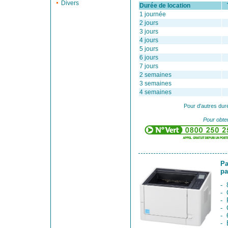
Divers
Durée de location
Ta
1 journée
2 jours
3 jours
4 jours
5 jours
6 jours
7 jours
2 semaines
3 semaines
4 semaines
Pour d'autres dur
Pour obten
Pa
pa
- 
- 
- 
- 
- 
- 