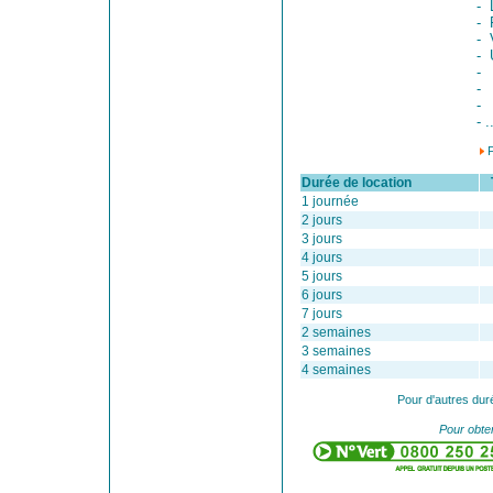
- 
- 
- 
- 
-
-
-
- .
Durée de location
Ta
1 journée
2 jours
3 jours
4 jours
5 jours
6 jours
7 jours
2 semaines
3 semaines
4 semaines
Pour d'autres dur
Pour obten