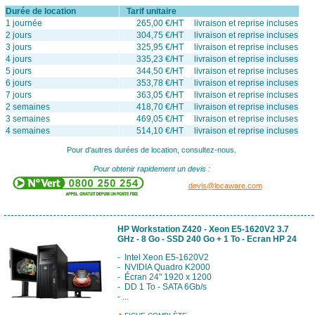
Durée de location
Tarif unitaire
1 journée
265,00 €/HT livraison et reprise incluses
2 jours
304,75 €/HT livraison et reprise incluses
3 jours
325,95 €/HT livraison et reprise incluses
4 jours
335,23 €/HT livraison et reprise incluses
5 jours
344,50 €/HT livraison et reprise incluses
6 jours
353,78 €/HT livraison et reprise incluses
7 jours
363,05 €/HT livraison et reprise incluses
2 semaines
418,70 €/HT livraison et reprise incluses
3 semaines
469,05 €/HT livraison et reprise incluses
4 semaines
514,10 €/HT livraison et reprise incluses
Pour d'autres durées de location, consultez-nous.
Pour obtenir rapidement un devis :
devis@locaware.com
HP Workstation Z420 - Xeon E5-1620V2 3.7
GHz - 8 Go - SSD 240 Go + 1 To - Ecran HP 24
- Intel Xeon E5-1620V2
- NVIDIA Quadro K2000
- Écran 24" 1920 x 1200
- DD 1 To - SATA 6Gb/s
- ...