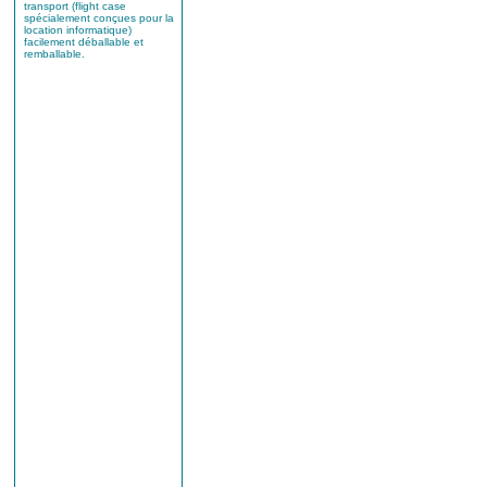
transport (flight case
spécialement conçues pour la
location informatique)
facilement déballable et
remballable.