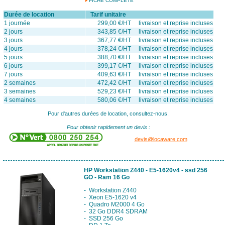
FICHE COMPLÈTE
Durée de location
Tarif unitaire
1 journée
299,00 €/HT livraison et reprise incluses
2 jours
343,85 €/HT livraison et reprise incluses
3 jours
367,77 €/HT livraison et reprise incluses
4 jours
378,24 €/HT livraison et reprise incluses
5 jours
388,70 €/HT livraison et reprise incluses
6 jours
399,17 €/HT livraison et reprise incluses
7 jours
409,63 €/HT livraison et reprise incluses
2 semaines
472,42 €/HT livraison et reprise incluses
3 semaines
529,23 €/HT livraison et reprise incluses
4 semaines
580,06 €/HT livraison et reprise incluses
Pour d'autres durées de location, consultez-nous.
Pour obtenir rapidement un devis :
devis@locaware.com
HP Workstation Z440 - E5-1620v4 - ssd 256
GO - Ram 16 Go
- Workstation Z440
- Xeon E5-1620 v4
- Quadro M2000 4 Go
- 32 Go DDR4 SDRAM
- SSD 256 Go