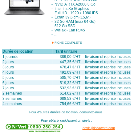
- i7-12700H Tetradeca-core
- NVIDIA RTX A2000 8 Go
- Intel Iris Xe Graphics
- Full HD - 1920 x 1080 IPS
- Écran 39,6 cm (15,6")
- 32 Go RAM (max 64 Go)
- 512 Go SSD
- Wifi ax - Lan RJ45
- ...
FICHE COMPLÈTE
Durée de location
Tarif unitaire
1 journée
389,00 €/HT livraison et reprise incluses
2 jours
447,35 €/HT livraison et reprise incluses
3 jours
478,47 €/HT livraison et reprise incluses
4 jours
492,09 €/HT livraison et reprise incluses
5 jours
505,70 €/HT livraison et reprise incluses
6 jours
519,32 €/HT livraison et reprise incluses
7 jours
532,93 €/HT livraison et reprise incluses
2 semaines
614,62 €/HT livraison et reprise incluses
3 semaines
688,53 €/HT livraison et reprise incluses
4 semaines
754,66 €/HT livraison et reprise incluses
Pour d'autres durées de location, consultez-nous.
Pour obtenir rapidement un devis :
devis@locaware.com