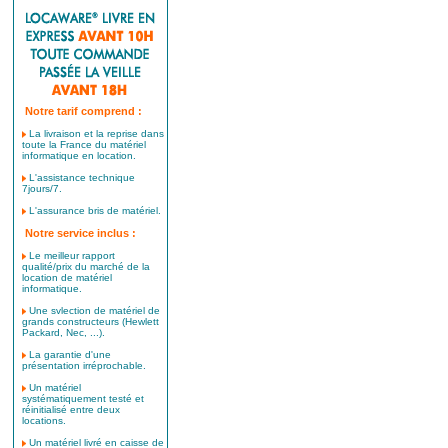
Notre tarif comprend :
La livraison et la reprise dans
toute la France du matériel
informatique en location.
L'assistance technique
7jours/7.
L'assurance bris de matériel.
Notre service inclus :
Le meilleur rapport
qualité/prix du marché de la
location de matériel
informatique.
Une svlection de matériel de
grands constructeurs (Hewlett
Packard, Nec, ...).
La garantie d'une
présentation irréprochable.
Un matériel
systématiquement testé et
réinitialisé entre deux
locations.
Un matériel livré en caisse de