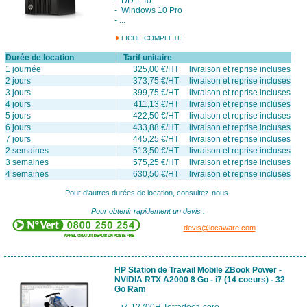
- DD 1 To
- Windows 10 Pro
- ...
FICHE COMPLÈTE
Durée de location
Tarif unitaire
1 journée
325,00 €/HT livraison et reprise incluses
2 jours
373,75 €/HT livraison et reprise incluses
3 jours
399,75 €/HT livraison et reprise incluses
4 jours
411,13 €/HT livraison et reprise incluses
5 jours
422,50 €/HT livraison et reprise incluses
6 jours
433,88 €/HT livraison et reprise incluses
7 jours
445,25 €/HT livraison et reprise incluses
2 semaines
513,50 €/HT livraison et reprise incluses
3 semaines
575,25 €/HT livraison et reprise incluses
4 semaines
630,50 €/HT livraison et reprise incluses
Pour d'autres durées de location, consultez-nous.
Pour obtenir rapidement un devis :
devis@locaware.com
HP Station de Travail Mobile ZBook Power -
NVIDIA RTX A2000 8 Go - i7 (14 coeurs) - 32
Go Ram