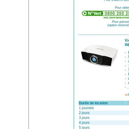
Pour obten
Pour passer
(option réservé
Vi
IN
- 
- 
- 
- 
- 
- 
- 
- 
- .
Durée de location
Ta
1 journée
2 jours
3 jours
4 jours
5 jours