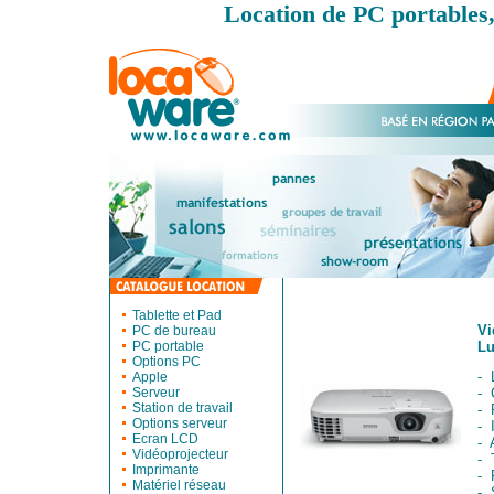
Location de PC portables,
Tablette et Pad
Vi
PC de bureau
PC portable
Lu
Options PC
- 
Apple
Serveur
- 
Station de travail
- 
Options serveur
- 
Ecran LCD
- 
Vidéoprojecteur
- 
Imprimante
- 
Matériel réseau
-