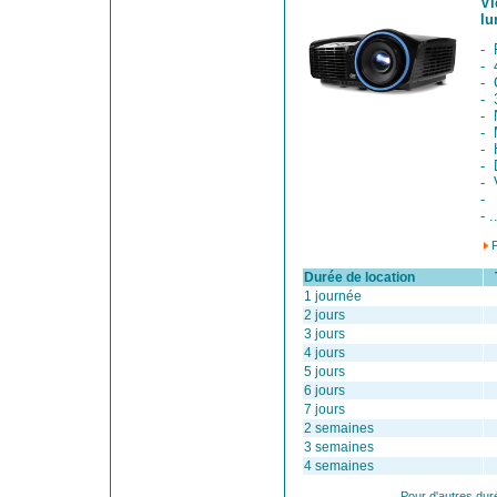
Vi
lu
- 
- 
- 
- 
- 
- 
- 
- 
-
-
- .
Durée de location
Ta
1 journée
2 jours
3 jours
4 jours
5 jours
6 jours
7 jours
2 semaines
3 semaines
4 semaines
Pour d'autres dur