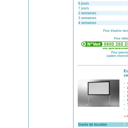
6 jours
7 jours
2 semaines
3 semaines
4 semaines
Pour d'autres dur
Pour obten
Pour passer
(option réservé
Ec
cm
- 
- 
- 
- 
- 
- 
- .
Durée de location
Ta