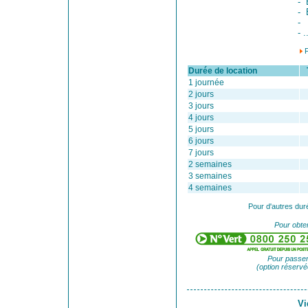
- 
- 
-
- .
Durée de location
Ta
1 journée
2 jours
3 jours
4 jours
5 jours
6 jours
7 jours
2 semaines
3 semaines
4 semaines
Pour d'autres dur
Pour obten
Pour passer
(option réservé
Vi