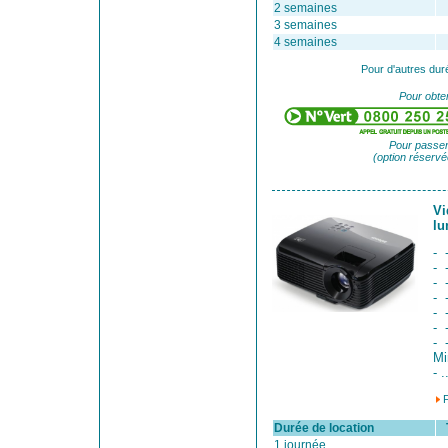
2 semaines
3 semaines
4 semaines
Pour d'autres dur
Pour obten
Pour passer
(option réservé
Vi
lu
- 
- 
- 
- 
- 
- 
- 
Mi
- .
Durée de location
Ta
1 journée