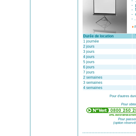
- 
- 
- 
- 
- .
Durée de location
Ta
1 journée
2 jours
3 jours
4 jours
5 jours
6 jours
7 jours
2 semaines
3 semaines
4 semaines
Pour d'autres dur
Pour obten
Pour passer
(option réservé