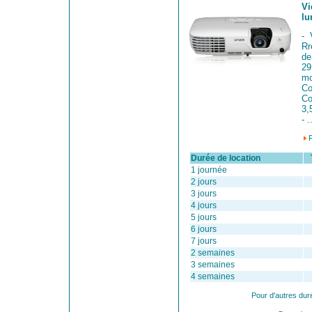
Vi
lu
- 
Rr
de
29
mo
Co
Co
3
- .
Durée de location
Ta
1 journée
2 jours
3 jours
4 jours
5 jours
6 jours
7 jours
2 semaines
3 semaines
4 semaines
Pour d'autres dur