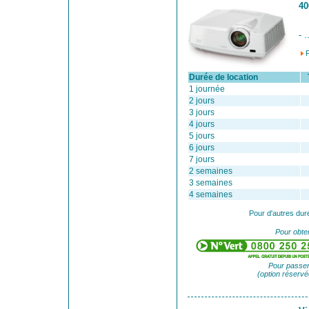
40
- .
Durée de location
Ta
1 journée
2 jours
3 jours
4 jours
5 jours
6 jours
7 jours
2 semaines
3 semaines
4 semaines
Pour d'autres dur
Pour obten
Pour passer
(option réservé