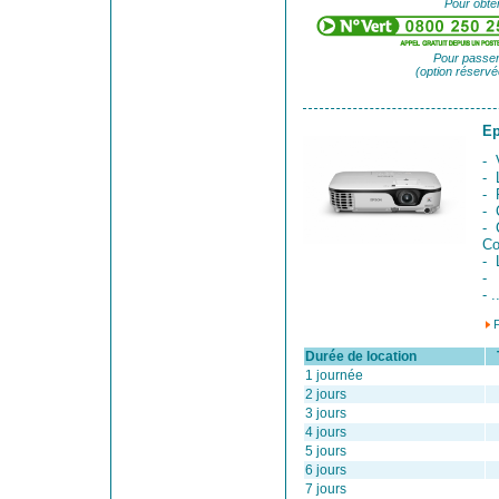
Pour obten
Pour passer
(option réservé
E
- 
- 
- 
- 
- 
Co
- 
-
- .
Durée de location
Ta
1 journée
2 jours
3 jours
4 jours
5 jours
6 jours
7 jours