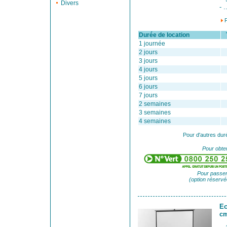
Divers
- .
Durée de location
Ta
1 journée
2 jours
3 jours
4 jours
5 jours
6 jours
7 jours
2 semaines
3 semaines
4 semaines
Pour d'autres dur
Pour obten
Pour passer
(option réservé
Ec
c