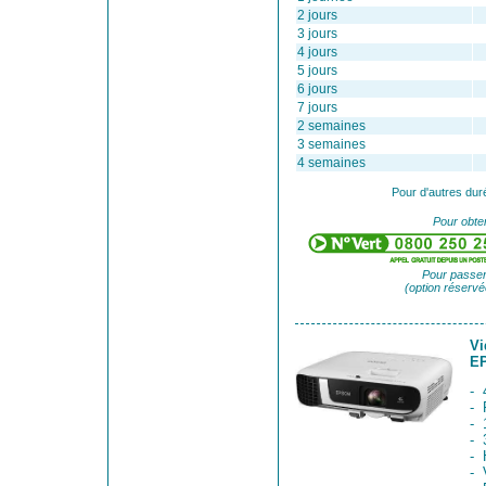
2 jours
3 jours
4 jours
5 jours
6 jours
7 jours
2 semaines
3 semaines
4 semaines
Pour d'autres dur
Pour obten
Pour passer
(option réservé
Vi
E
- 
- 
- 
- 
- 
-