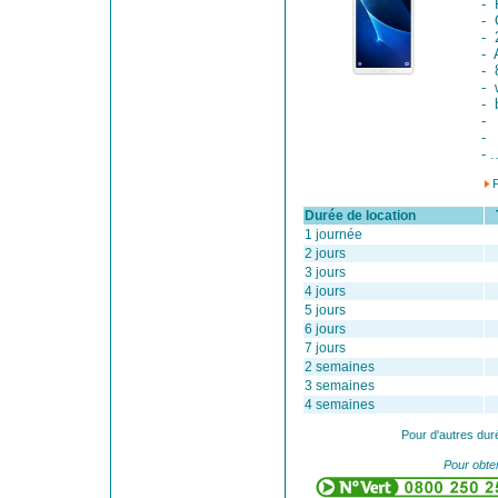
- 
- 
- 
- 
- 
- 
- 
-
-
- .
Durée de location
Ta
1 journée
2 jours
3 jours
4 jours
5 jours
6 jours
7 jours
2 semaines
3 semaines
4 semaines
Pour d'autres dur
Pour obten