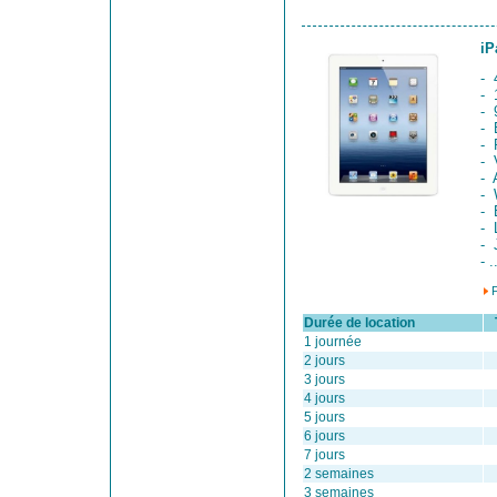
iP
- 
- 
- 
- 
- 
- 
- 
- 
- 
- 
- 
- .
Durée de location
Ta
1 journée
2 jours
3 jours
4 jours
5 jours
6 jours
7 jours
2 semaines
3 semaines