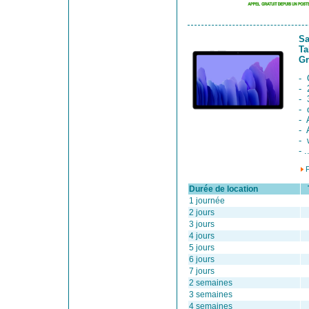
Sa
Ta
Gr
- 
- 
- 
- 
- 
- 
- 
- .
Durée de location
Ta
1 journée
2 jours
3 jours
4 jours
5 jours
6 jours
7 jours
2 semaines
3 semaines
4 semaines