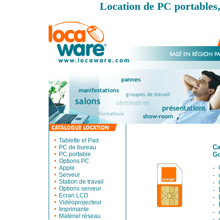
Location de PC portables,
Tablette et Pad
Ca
PC de bureau
PC portable
Go
Options PC
- 
Apple
Serveur
- 
Station de travail
- 
Options serveur
- 
Ecran LCD
- 
Vidéoprojecteur
- 
Imprimante
- 
Matériel réseau
- 