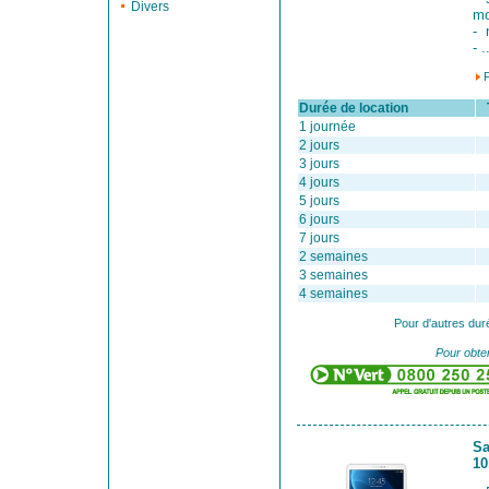
Divers
mo
- 
- .
Durée de location
Ta
1 journée
2 jours
3 jours
4 jours
5 jours
6 jours
7 jours
2 semaines
3 semaines
4 semaines
Pour d'autres dur
Pour obten
Sa
10