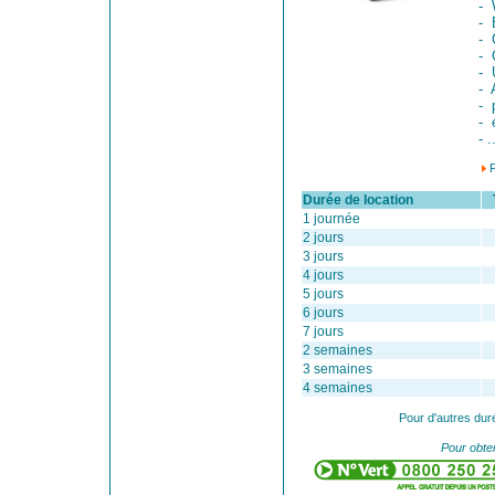
- 
- 
- 
- 
- 
- 
- 
- 
- .
Durée de location
Ta
1 journée
2 jours
3 jours
4 jours
5 jours
6 jours
7 jours
2 semaines
3 semaines
4 semaines
Pour d'autres dur
Pour obten