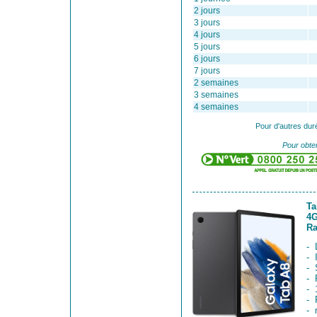
2 jours
3 jours
4 jours
5 jours
6 jours
7 jours
2 semaines
3 semaines
4 semaines
Pour d'autres dur
Pour obten
Ta
4G
Ra
- 
- 
- 
- 
- 
- 
- 