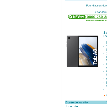
Pour d'autres dur
Pour obten
Sa
Ra
- 
- 
- 
- 
- 
- 
- 
- 
- 
- 
- 
- 
- 
- .
Durée de location
Ta
1 journée