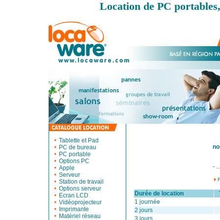
Location de PC portables,
Tablette et Pad
no
PC de bureau
PC portable
Options PC
- ..
Apple
Serveur
Station de travail
Options serveur
Durée de location
Ta
Ecran LCD
1 journée
Vidéoprojecteur
Imprimante
2 jours
Matériel réseau
3 jours