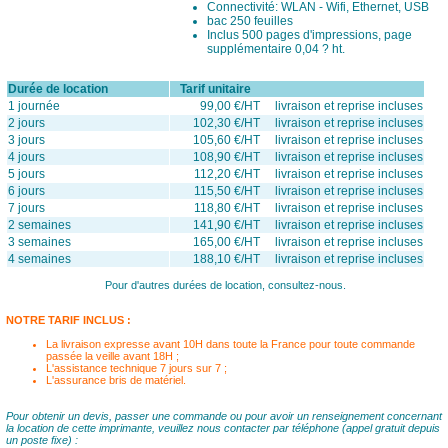
Connectivité: WLAN - Wifi, Ethernet, USB
bac 250 feuilles
Inclus 500 pages d'impressions, page
supplémentaire 0,04 ? ht.
Durée de location
Tarif unitaire
1 journée
99,00 €/HT livraison et reprise incluses
2 jours
102,30 €/HT livraison et reprise incluses
3 jours
105,60 €/HT livraison et reprise incluses
4 jours
108,90 €/HT livraison et reprise incluses
5 jours
112,20 €/HT livraison et reprise incluses
6 jours
115,50 €/HT livraison et reprise incluses
7 jours
118,80 €/HT livraison et reprise incluses
2 semaines
141,90 €/HT livraison et reprise incluses
3 semaines
165,00 €/HT livraison et reprise incluses
4 semaines
188,10 €/HT livraison et reprise incluses
Pour d'autres durées de location, consultez-nous.
NOTRE TARIF INCLUS :
La livraison expresse avant 10H dans toute la France pour toute commande
passée la veille avant 18H ;
L'assistance technique 7 jours sur 7 ;
L'assurance bris de matériel.
Pour obtenir un devis, passer une commande ou pour avoir un renseignement concernant
la location de cette imprimante, veuillez nous contacter par téléphone (appel gratuit depuis
un poste fixe) :