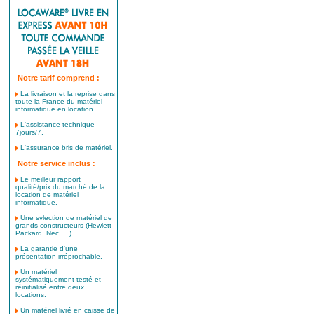
Notre tarif comprend :
La livraison et la reprise dans
toute la France du matériel
informatique en location.
L'assistance technique
7jours/7.
L'assurance bris de matériel.
Notre service inclus :
Le meilleur rapport
qualité/prix du marché de la
location de matériel
informatique.
Une svlection de matériel de
grands constructeurs (Hewlett
Packard, Nec, ...).
La garantie d'une
présentation irréprochable.
Un matériel
systématiquement testé et
réinitialisé entre deux
locations.
Un matériel livré en caisse de