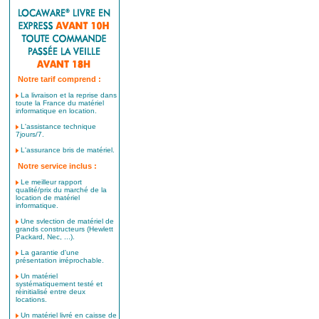
Notre tarif comprend :
La livraison et la reprise dans
toute la France du matériel
informatique en location.
L'assistance technique
7jours/7.
L'assurance bris de matériel.
Notre service inclus :
Le meilleur rapport
qualité/prix du marché de la
location de matériel
informatique.
Une svlection de matériel de
grands constructeurs (Hewlett
Packard, Nec, ...).
La garantie d'une
présentation irréprochable.
Un matériel
systématiquement testé et
réinitialisé entre deux
locations.
Un matériel livré en caisse de