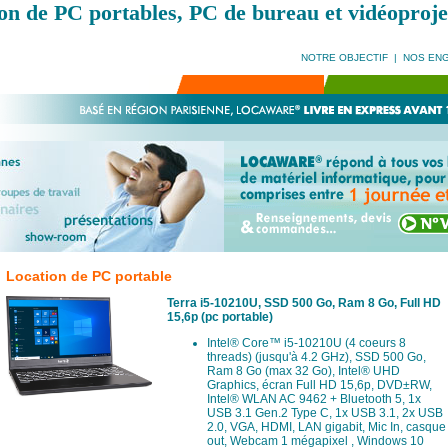
on de PC portables, PC de bureau et vidéoproje
NOTRE OBJECTIF
|
NOS EN
Location de PC portable
Terra i5-10210U, SSD 500 Go, Ram 8 Go, Full HD
15,6p (pc portable)
Intel® Core™ i5-10210U (4 coeurs 8
threads) (jusqu'à 4.2 GHz), SSD 500 Go,
Ram 8 Go (max 32 Go), Intel® UHD
Graphics, écran Full HD 15,6p, DVD±RW,
Intel® WLAN AC 9462 + Bluetooth 5, 1x
USB 3.1 Gen.2 Type C, 1x USB 3.1, 2x USB
2.0, VGA, HDMI, LAN gigabit, Mic In, casque
out, Webcam 1 mégapixel , Windows 10