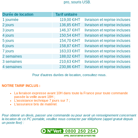
pro, souris USB.
Durée de location
Tarif unitaire
1 journée
119,00 €/HT livraison et reprise incluses
2 jours
136,85 €/HT livraison et reprise incluses
3 jours
146,37 €/HT livraison et reprise incluses
4 jours
150,54 €/HT livraison et reprise incluses
5 jours
154,70 €/HT livraison et reprise incluses
6 jours
158,87 €/HT livraison et reprise incluses
7 jours
163,03 €/HT livraison et reprise incluses
2 semaines
188,02 €/HT livraison et reprise incluses
3 semaines
210,63 €/HT livraison et reprise incluses
4 semaines
230,86 €/HT livraison et reprise incluses
Pour d'autres durées de location, consultez-nous.
NOTRE TARIF INCLUS :
La livraison expresse avant 10H dans toute la France pour toute commande
passée la veille avant 18H ;
L'assistance technique 7 jours sur 7 ;
L'assurance bris de matériel.
Pour obtenir un devis, passer une commande ou pour avoir un renseignement concernant
la location de ce PC portable, veuillez nous contacter par téléphone (appel gratuit depuis
un poste fixe) :