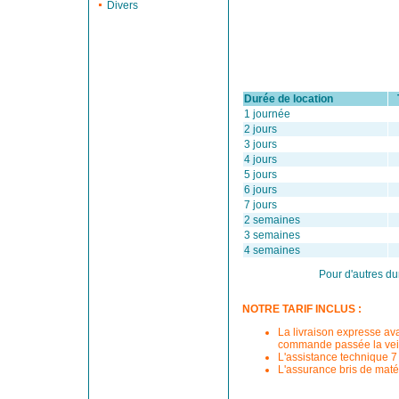
Divers
Durée de location
Ta
1 journée
2 jours
3 jours
4 jours
5 jours
6 jours
7 jours
2 semaines
3 semaines
4 semaines
Pour d'autres du
NOTRE TARIF INCLUS :
La livraison expresse av
commande passée la veil
L'assistance technique 7 
L'assurance bris de matér