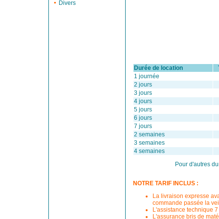
Divers
Durée de location
Ta
1 journée
2 jours
3 jours
4 jours
5 jours
6 jours
7 jours
2 semaines
3 semaines
4 semaines
Pour d'autres du
NOTRE TARIF INCLUS :
La livraison expresse av
commande passée la veil
L'assistance technique 7 
L'assurance bris de matér