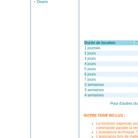
Divers
Durée de location
Ta
1 journée
2 jours
3 jours
4 jours
5 jours
6 jours
7 jours
2 semaines
3 semaines
4 semaines
Pour d'autres du
NOTRE TARIF INCLUS :
La livraison expresse av
commande passée la veil
L'assistance technique 7 
L'assurance bris de matér