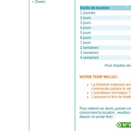
Divers
Durée de location
Ta
1 journée
2 jours
3 jours
4 jours
5 jours
6 jours
7 jours
2 semaines
3 semaines
4 semaines
Pour d'autres du
NOTRE TARIF INCLUS :
La livraison expresse av
commande passée la veil
L'assistance technique 7 
L'assurance bris de matér
Pour obtenir un devis, passer 
concernant la location , veuillez
depuis un poste fixe) :