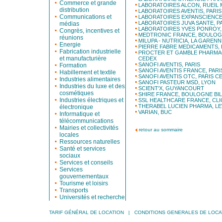
Commerce et grande
LABORATOIRES ALCON, RUEIL
distribution
LABORATOIRES AVENTIS, PARIS
Communications et
LABORATOIRES EXPANSCIENCE
LABORATOIRES JUVA SANTE, P
médias
LABORATOIRES YVES PONROY
Congrès, incentives et
MEDTRONIC FRANCE, BOULOG
réunions
MILUPA - NUTRICIA, LA GARE
Energie
PIERRE FABRE MEDICAMENTS,
Fabrication industrielle
PROCTER ET GAMBLE PHARMAC
et manufacturière
CEDEX
SANOFI AVENTIS, PARIS
Formation
SANOFI AVENTIS FRANCE, PARI
Habillement et textile
SANOFI AVENTIS OTC, PARIS C
Industries alimentaires
SANOFI PASTEUR MSD, LYON
Industries du luxe et des
SCIENT'X, GUYANCOURT
cosmétiques
SHIRE FRANCE, BOULOGNE B
Industries électriques et
SSL HEALTHCARE FRANCE, CL
THERABEL LUCIEN PHARMA, LE
électronique
VARIAN, BUC
Informatique et
télécommunications
Mairies et collectivités
retour au sommaire
locales
Ressources naturelles
Santé et services
sociaux
Services et conseils
Services
gouvernementaux
Tourisme et loisirs
Transports
Universités et recherche
TARIF GÉNÉRAL DE LOCATION
|
CONDITIONS GENERALES DE LOCA