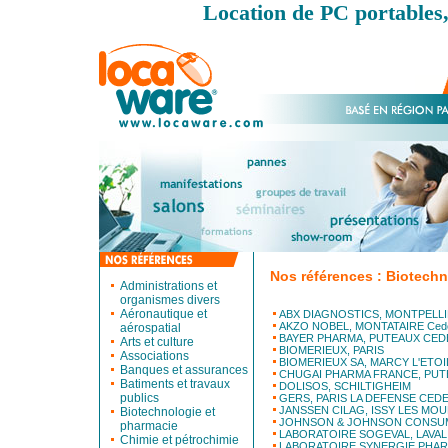
Location de PC portables,
Nos références : Biotechn
Administrations et
organismes divers
Aéronautique et
ABX DIAGNOSTICS, MONTPELLI
AKZO NOBEL, MONTATAIRE Ced
aérospatial
BAYER PHARMA, PUTEAUX CED
Arts et culture
BIOMERIEUX, PARIS
Associations
BIOMERIEUX SA, MARCY L'ETOI
Banques et assurances
CHUGAI PHARMA FRANCE, PUT
Batiments et travaux
DOLISOS, SCHILTIGHEIM
publics
GERS, PARIS LA DEFENSE CED
JANSSEN CILAG, ISSY LES MOU
Biotechnologie et
JOHNSON & JOHNSON CONSUM
pharmacie
LABORATOIRE SOGEVAL, LAVAL
Chimie et pétrochimie
LABORATOIRE SYNERGIE PHAR