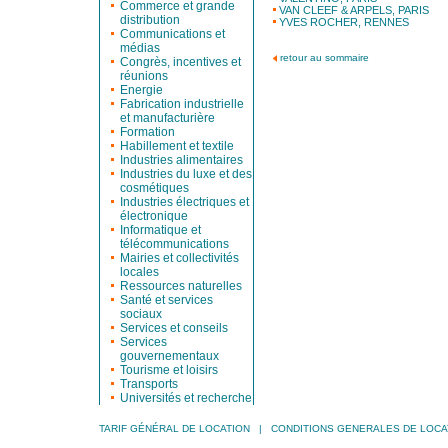
Commerce et grande
VAN CLEEF & ARPELS, PARIS
distribution
YVES ROCHER, RENNES
Communications et
médias
retour au sommaire
Congrès, incentives et
réunions
Energie
Fabrication industrielle
et manufacturière
Formation
Habillement et textile
Industries alimentaires
Industries du luxe et des
cosmétiques
Industries électriques et
électronique
Informatique et
télécommunications
Mairies et collectivités
locales
Ressources naturelles
Santé et services
sociaux
Services et conseils
Services
gouvernementaux
Tourisme et loisirs
Transports
Universités et recherche
TARIF GÉNÉRAL DE LOCATION
|
CONDITIONS GENERALES DE LOCA