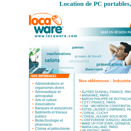
Location de PC portables,
Nos références : Industri
Administrations et
organismes divers
Aéronautique et
ALFRED DUNHILL FRANCE, PAR
ANNAYAKE, PARIS
aérospatial
BARON PHILIPPE DE ROTHSCHI
Arts et culture
COTY FRANCE, PARIS
Associations
CSA - VACHERON CONSTANTIN,
Banques et assurances
ESTEE LAUDER COMPANIES, PA
Batiments et travaux
L'OREAL, CLICHY
publics
L'OREAL, AULNAY SOUS BOIS
L'ORFEVRERIE D'ANJOU, ANGE
Biotechnologie et
MAKE UP FOR EVER, GENNEVIL
pharmacie
MARIA GALLAND, PARIS
Chimie et pétrochimie
VALENTINO, PARIS