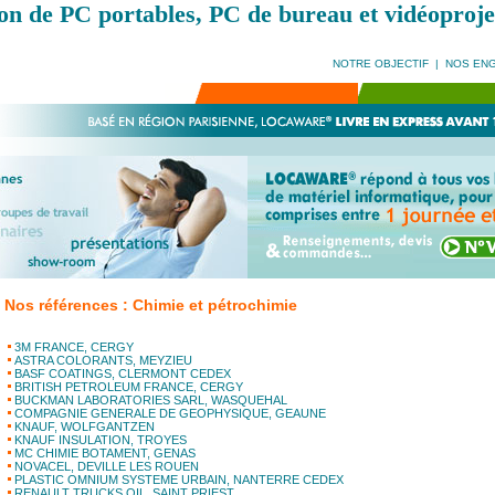
on de PC portables, PC de bureau et vidéoproje
NOTRE OBJECTIF
|
NOS EN
Nos références : Chimie et pétrochimie
3M FRANCE, CERGY
ASTRA COLORANTS, MEYZIEU
BASF COATINGS, CLERMONT CEDEX
BRITISH PETROLEUM FRANCE, CERGY
BUCKMAN LABORATORIES SARL, WASQUEHAL
COMPAGNIE GENERALE DE GEOPHYSIQUE, GEAUNE
KNAUF, WOLFGANTZEN
KNAUF INSULATION, TROYES
MC CHIMIE BOTAMENT, GENAS
NOVACEL, DEVILLE LES ROUEN
PLASTIC OMNIUM SYSTEME URBAIN, NANTERRE CEDEX
RENAULT TRUCKS OIL, SAINT PRIEST