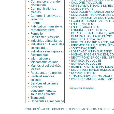
Commerce et grande
CALL ONE, TOULOUSE
distribution
CMS BUREAU FRANCIS LEFEBV
Communications et
COEQUIP, PARIS
COMPAGNIE NATIONALE DES C
médias
COMPAGNIE REGIONALE DES 
Congrès, incentives et
DEKRA INDUSTRIAL SAS, LIMOG
réunions
ECOCERT FRANCE SAS, L'ISLE
Energie
ENDEL, NANTES
Fabrication industrielle
ENDEL, GRAVELINES
et manufacturière
FONCIA GROUPE, ANTONY
GE REAL ESTATE FRANCE, PARI
Formation
GENERALE DES EAUX, CERNY
Habillement et textile
GROUPE ALTEDIA, PARIS
Industries alimentaires
HUGHES HUBBARD & REED, PA
Industries du luxe et des
IMPRIMERIES IPS, CHATEAURE
cosmétiques
JONES DAY, PARIS
Industries électriques et
LAGRANGE, VITRY SUR SEINE
MICHAEL PAGE GRAND EST, C
électronique
NEXITY FONCIER CONSEIL, S
Informatique et
NORISKO, TOULOUSE
télécommunications
NORISKO, TOULOUSE
Mairies et collectivités
ROBERT HALF INTERNATIONAL,
locales
SECURITAS FRANCE, ECKBOLS
Ressources naturelles
SYNOVATE, PARIS
THALES SERVICES, MALAKOFF
Santé et services
WINCOR NIXDORF, MONTIGNY
sociaux
Services et conseils
Services
retour au sommaire
gouvernementaux
Tourisme et loisirs
Transports
Universités et recherche
TARIF GÉNÉRAL DE LOCATION
|
CONDITIONS GENERALES DE LOCA