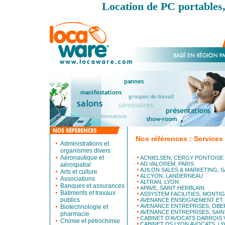
Location de PC portables,
Nos références : Services 
Administrations et
organismes divers
Aéronautique et
ACNIELSEN, CERGY PONTOISE
AD VALOREM, PARIS
aérospatial
AJILON SALES & MARKETING, 
Arts et culture
ALCYON, LANDERNEAU
Associations
ALTRAN, LYON
Banques et assurances
APAVE, SAINT HERBLAIN
Batiments et travaux
ASSYSTEM FACILITIES, MONTI
publics
AVENANCE ENSEIGNEMENT ET 
AVENANCE ENTREPRISES, OB
Biotechnologie et
AVENANCE ENTREPRISES, SAIN
pharmacie
CABINET D'AVOCATS DARROIS V
Chimie et pétrochimie
CABINET DS LYON AVOCATS, L