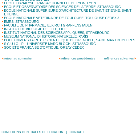
ECOLE D'ANALYSE TRANSACTIONNELLE DE LYON, LYON
ECOLE ET OBSERVATOIRE DES SCIENCES DE LA TERRE, STRASBOURG
ECOLE NATIONALE SUPERIEURE D'ARCHITECTURE DE SAINT ETIENNE, SAINT
ETIENNE
ECOLE NATIONALE VETERINAIRE DE TOULOUSE, TOULOUSE CEDEX 3
EMRS, STRASBOURG
FACULTE DE PHARMACIE, ILLKIRCH GRAFFENSTADEN
INSTITUT DE BIOLOGIE DE LILLE, LILLE
INSTITUT NATIONAL DES SCIENCES APPLIQUEES, STRASBOURG
MUSEUM NATIONAL D'HISTOIRE NATURELLE, PARIS
POLE UNIVERSITAIRE ET SCIENTIFIQUE DE GRENOBLE, SAINT MARTIN D'HERES
S.C.U.I.O.I.P. - UNIVERSITE MARC BLOCH, STRASBOURG
SOCIETE FRANCAISE D'OPTIQUE, ORSAY CEDEX
retour au sommaire
références précédentes
références suivantes
|
CONDITIONS GENERALES DE LOCATION
|
CONTACT