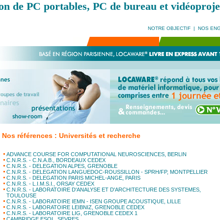
on de PC portables, PC de bureau et vidéoproje
NOTRE OBJECTIF
|
NOS EN
Nos références : Universités et recherche
ADVANCE COURSE FOR COMPUTATIONAL NEUROSCIENCES, BERLIN
C.N.R.S. - C.N.A.B., BORDEAUX CEDEX
C.N.R.S. - DELEGATION ALPES, GRENOBLE
C.N.R.S. - DELEGATION LANGUEDOC-ROUSSILLON - SPRH/FP, MONTPELLIER
C.N.R.S. - DELEGATION PARIS MICHEL-ANGE, PARIS
C.N.R.S. - L.I.M.S.I., ORSAY CEDEX
C.N.R.S. - LABORATOIRE D'ANALYSE ET D'ARCHITECTURE DES SYSTEMES,
TOULOUSE
C.N.R.S. - LABORATOIRE IEMN - ISEN GROUPE ACOUSTIQUE, LILLE
C.N.R.S. - LABORATOIRE LEIBNIZ, GRENOBLE CEDEX
C.N.R.S. - LABORATOIRE LIG, GRENOBLE CEDEX 1
CAMBRIDGE ESOL, SEVRES