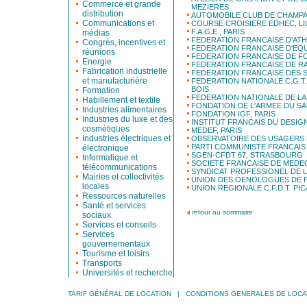
Commerce et grande
MEZIERES
distribution
AUTOMOBILE CLUB DE CHAMPA
Communications et
COURSE CROISIERE EDHEC, LI
F.A.G.E., PARIS
médias
FEDERATION FRANCAISE D'ATH
Congrès, incentives et
FEDERATION FRANCAISE D'EQ
réunions
FEDERATION FRANCAISE DE FO
Energie
FEDERATION FRANCAISE DE R
Fabrication industrielle
FEDERATION FRANCAISE DES 
et manufacturière
FEDERATION NATIONALE C.G.T.
BOIS
Formation
FEDERATION NATIONALE DE LA
Habillement et textile
FONDATION DE L'ARMEE DU SAL
Industries alimentaires
FONDATION IGF, PARIS
Industries du luxe et des
INSTITUT FRANCAIS DU DESIGN
cosmétiques
MEDEF, PARIS
Industries électriques et
OBSERVATOIRE DES USAGERS D
PARTI COMMUNISTE FRANCAIS 
électronique
SGEN-CFDT 67, STRASBOURG
Informatique et
SOCIETE FRANCAISE DE MEDEC
télécommunications
SYNDICAT PROFESSIONEL DE 
Mairies et collectivités
UNION DES OENOLOGUES DE F
locales
UNION REGIONALE C.F.D.T. PIC
Ressources naturelles
Santé et services
retour au sommaire
sociaux
Services et conseils
Services
gouvernementaux
Tourisme et loisirs
Transports
Universités et recherche
TARIF GÉNÉRAL DE LOCATION
|
CONDITIONS GENERALES DE LOCA