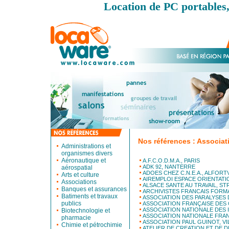
Location de PC portables,
Nos références : Associat
Administrations et
organismes divers
Aéronautique et
A.F.C.O.D.M.A., PARIS
ADK 92, NANTERRE
aérospatial
ADOES CHEZ C.N.E.A., ALFORT
Arts et culture
AIREMPLOI ESPACE ORIENTATI
Associations
ALSACE SANTE AU TRAVAIL, S
Banques et assurances
ARCHIVISTES FRANCAIS FORMA
Batiments et travaux
ASSOCIATION DES PARALYSES 
publics
ASSOCIATION FRANÇAISE DES 
ASSOCIATION NATIONALE DES 
Biotechnologie et
ASSOCIATION NATIONALE FRA
pharmacie
ASSOCIATION PAUL GUINOT, VI
Chimie et pétrochimie
ATELIER DE CREATION ET DE D