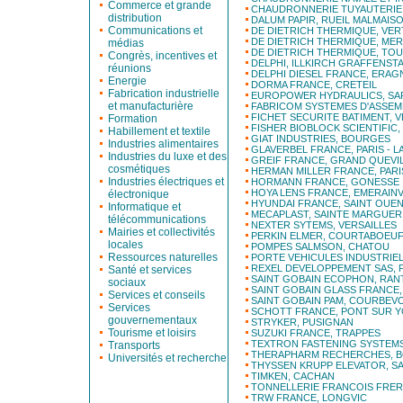
Commerce et grande
CHAUDRONNERIE TUYAUTERIE
distribution
DALUM PAPIR, RUEIL MALMAIS
Communications et
DE DIETRICH THERMIQUE, VE
DE DIETRICH THERMIQUE, ME
médias
DE DIETRICH THERMIQUE, TO
Congrès, incentives et
DELPHI, ILLKIRCH GRAFFENST
réunions
DELPHI DIESEL FRANCE, ERAG
Energie
DORMA FRANCE, CRETEIL
Fabrication industrielle
EUROPOWER HYDRAULICS, SA
et manufacturière
FABRICOM SYSTEMES D'ASSE
FICHET SECURITE BATIMENT, V
Formation
FISHER BIOBLOCK SCIENTIFIC,
Habillement et textile
GIAT INDUSTRIES, BOURGES
Industries alimentaires
GLAVERBEL FRANCE, PARIS - 
Industries du luxe et des
GREIF FRANCE, GRAND QUEVI
cosmétiques
HERMAN MILLER FRANCE, PARI
Industries électriques et
HORMANN FRANCE, GONESSE
HOYA LENS FRANCE, EMERAINV
électronique
HYUNDAI FRANCE, SAINT OUE
Informatique et
MECAPLAST, SAINTE MARGUER
télécommunications
NEXTER SYTEMS, VERSAILLES
Mairies et collectivités
PERKIN ELMER, COURTABOEU
locales
POMPES SALMSON, CHATOU
Ressources naturelles
PORTE VEHICULES INDUSTRIE
REXEL DEVELOPPEMENT SAS, P
Santé et services
SAINT GOBAIN ECOPHON, RAN
sociaux
SAINT GOBAIN GLASS FRANCE
Services et conseils
SAINT GOBAIN PAM, COURBEVO
Services
SCHOTT FRANCE, PONT SUR 
gouvernementaux
STRYKER, PUSIGNAN
Tourisme et loisirs
SUZUKI FRANCE, TRAPPES
TEXTRON FASTENING SYSTEMS
Transports
THERAPHARM RECHERCHES, 
Universités et recherche
THYSSEN KRUPP ELEVATOR, S
TIMKEN, CACHAN
TONNELLERIE FRANCOIS FRER
TRW FRANCE, LONGVIC