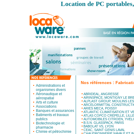
Location de PC portables,
Nos références : Fabricati
Administrations et
organismes divers
Aéronautique et
ABRIDEAL, ANGRESSE
AIRINSPACE, MONTIGNY LE B
aérospatial
ALPLAST GROUP, MOULINS LE
Arts et culture
ARCELORMITTAL CONSTRUCTI
Associations
ARIES MECA, POISSY
Banques et assurances
ATLANTIC CLIMATISATION ET V
Batiments et travaux
ATLAS COPCO CREPELLE, LILL
publics
AUTOMOBILES CITROEN, YVELI
B.S.N. GLASSPACK, PARIS
Biotechnologie et
BABOLAT VS, LYON
pharmacie
CEAC, SAINT GENIS LAVAL
Chimie et pétrochimie
CHAUDRONNERIE NAVALE ET I