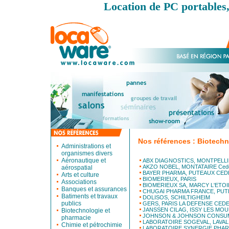
Location de PC portables,
Nos références : Biotechn
Administrations et
organismes divers
Aéronautique et
ABX DIAGNOSTICS, MONTPELLI
AKZO NOBEL, MONTATAIRE Ced
aérospatial
BAYER PHARMA, PUTEAUX CED
Arts et culture
BIOMERIEUX, PARIS
Associations
BIOMERIEUX SA, MARCY L'ETOI
Banques et assurances
CHUGAI PHARMA FRANCE, PUT
Batiments et travaux
DOLISOS, SCHILTIGHEIM
publics
GERS, PARIS LA DEFENSE CED
JANSSEN CILAG, ISSY LES MOU
Biotechnologie et
JOHNSON & JOHNSON CONSUM
pharmacie
LABORATOIRE SOGEVAL, LAVAL
Chimie et pétrochimie
LABORATOIRE SYNERGIE PHAR