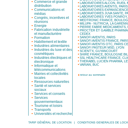
Commerce et grande
LABORATOIRES ALCON, RUEIL
distribution
LABORATOIRES AVENTIS, PARIS
Communications et
LABORATOIRES EXPANSCIENCE
LABORATOIRES JUVA SANTE, P
médias
LABORATOIRES YVES PONROY
Congrès, incentives et
MEDTRONIC FRANCE, BOULOG
réunions
MILUPA - NUTRICIA, LA GARE
Energie
PIERRE FABRE MEDICAMENTS,
Fabrication industrielle
PROCTER ET GAMBLE PHARMAC
et manufacturière
CEDEX
SANOFI AVENTIS, PARIS
Formation
SANOFI AVENTIS FRANCE, PARI
Habillement et textile
SANOFI AVENTIS OTC, PARIS C
Industries alimentaires
SANOFI PASTEUR MSD, LYON
Industries du luxe et des
SCIENT'X, GUYANCOURT
cosmétiques
SHIRE FRANCE, BOULOGNE B
Industries électriques et
SSL HEALTHCARE FRANCE, CL
THERABEL LUCIEN PHARMA, LE
électronique
VARIAN, BUC
Informatique et
télécommunications
Mairies et collectivités
retour au sommaire
locales
Ressources naturelles
Santé et services
sociaux
Services et conseils
Services
gouvernementaux
Tourisme et loisirs
Transports
Universités et recherche
TARIF GÉNÉRAL DE LOCATION
|
CONDITIONS GENERALES DE LOCA