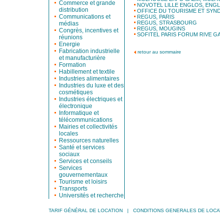
Commerce et grande
NOVOTEL LILLE ENGLOS, ENG
distribution
OFFICE DU TOURISME ET SYNDI
Communications et
REGUS, PARIS
REGUS, STRASBOURG
médias
REGUS, MOUGINS
Congrès, incentives et
SOFITEL PARIS FORUM RIVE G
réunions
Energie
Fabrication industrielle
retour au sommaire
et manufacturière
Formation
Habillement et textile
Industries alimentaires
Industries du luxe et des
cosmétiques
Industries électriques et
électronique
Informatique et
télécommunications
Mairies et collectivités
locales
Ressources naturelles
Santé et services
sociaux
Services et conseils
Services
gouvernementaux
Tourisme et loisirs
Transports
Universités et recherche
TARIF GÉNÉRAL DE LOCATION
|
CONDITIONS GENERALES DE LOCA