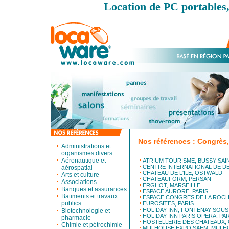
Location de PC portables,
Nos références : Congrès,
Administrations et
organismes divers
Aéronautique et
ATRIUM TOURISME, BUSSY SA
CENTRE INTERNATIONAL DE DE
aérospatial
CHATEAU DE L'ILE, OSTWALD
Arts et culture
CHATEAUFORM, PERSAN
Associations
ERGHOT, MARSEILLE
Banques et assurances
ESPACE AURORE, PARIS
Batiments et travaux
ESPACE CONGRES DE LA ROCHE
publics
EUROSITES, PARIS
HOLIDAY INN, FONTENAY SOUS
Biotechnologie et
HOLIDAY INN PARIS OPERA, PAR
pharmacie
HOSTELLERIE DES CHATEAUX,
Chimie et pétrochimie
MULHOUSE EXPO SAEM, MULH