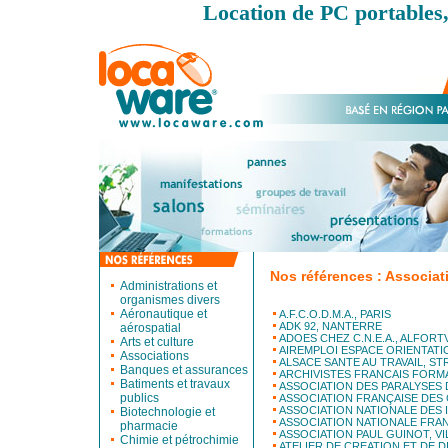
Location de PC portables,
Nos références : Associat
Administrations et
organismes divers
Aéronautique et
A.F.C.O.D.M.A., PARIS
ADK 92, NANTERRE
aérospatial
ADOES CHEZ C.N.E.A., ALFORT
Arts et culture
AIREMPLOI ESPACE ORIENTATI
Associations
ALSACE SANTE AU TRAVAIL, S
Banques et assurances
ARCHIVISTES FRANCAIS FORMA
Batiments et travaux
ASSOCIATION DES PARALYSES 
publics
ASSOCIATION FRANÇAISE DES 
ASSOCIATION NATIONALE DES 
Biotechnologie et
ASSOCIATION NATIONALE FRA
pharmacie
ASSOCIATION PAUL GUINOT, VI
Chimie et pétrochimie
ATELIER DE CREATION ET DE D