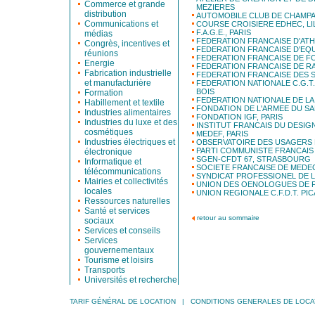
Commerce et grande
MEZIERES
distribution
AUTOMOBILE CLUB DE CHAMPA
Communications et
COURSE CROISIERE EDHEC, LI
F.A.G.E., PARIS
médias
FEDERATION FRANCAISE D'ATH
Congrès, incentives et
FEDERATION FRANCAISE D'EQ
réunions
FEDERATION FRANCAISE DE FO
Energie
FEDERATION FRANCAISE DE R
Fabrication industrielle
FEDERATION FRANCAISE DES 
et manufacturière
FEDERATION NATIONALE C.G.T.
BOIS
Formation
FEDERATION NATIONALE DE LA
Habillement et textile
FONDATION DE L'ARMEE DU SAL
Industries alimentaires
FONDATION IGF, PARIS
Industries du luxe et des
INSTITUT FRANCAIS DU DESIGN
cosmétiques
MEDEF, PARIS
Industries électriques et
OBSERVATOIRE DES USAGERS D
PARTI COMMUNISTE FRANCAIS 
électronique
SGEN-CFDT 67, STRASBOURG
Informatique et
SOCIETE FRANCAISE DE MEDEC
télécommunications
SYNDICAT PROFESSIONEL DE 
Mairies et collectivités
UNION DES OENOLOGUES DE F
locales
UNION REGIONALE C.F.D.T. PIC
Ressources naturelles
Santé et services
retour au sommaire
sociaux
Services et conseils
Services
gouvernementaux
Tourisme et loisirs
Transports
Universités et recherche
TARIF GÉNÉRAL DE LOCATION
|
CONDITIONS GENERALES DE LOCA